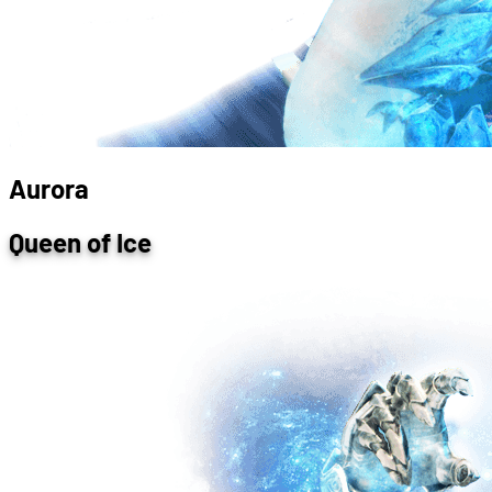
A
u
r
o
r
a
Queen of Ice