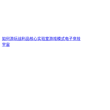
如何游玩
战利品核心
实验室游戏模式
电子竞技
宇宙