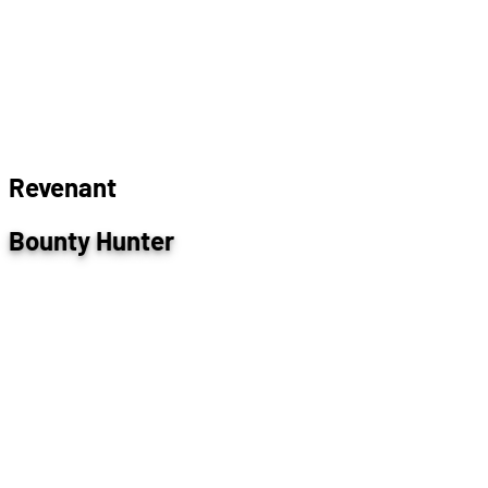
R
e
v
e
n
a
n
t
Bounty Hunter