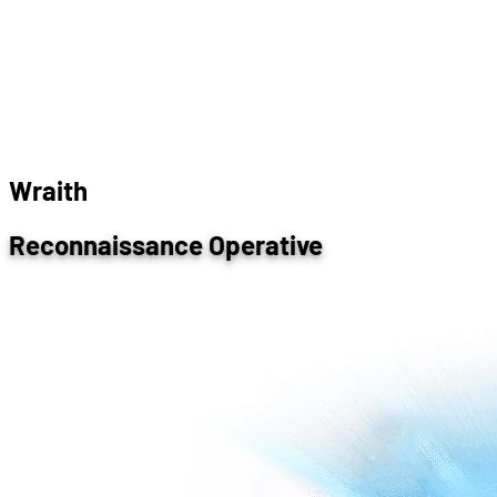
W
r
a
i
t
h
Reconnaissance Operative