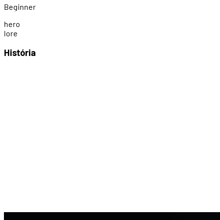
Beginner
h
e
r
o
l
o
r
e
História