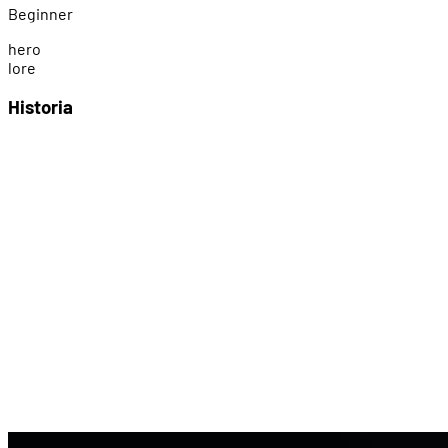
Beginner
h
e
r
o
l
o
r
e
Historia