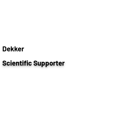
D
e
k
k
e
r
Scientific Supporter