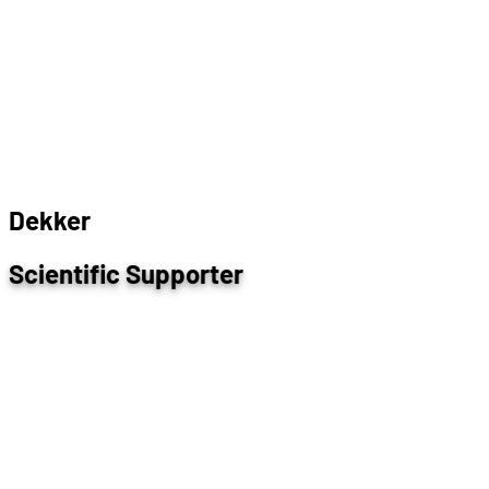
D
e
k
k
e
r
Scientific Supporter