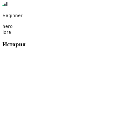
Beginner
h
e
r
o
l
o
r
e
История