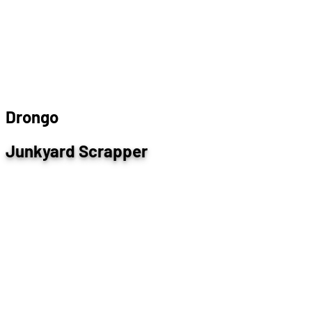
D
r
o
n
g
o
Junkyard Scrapper