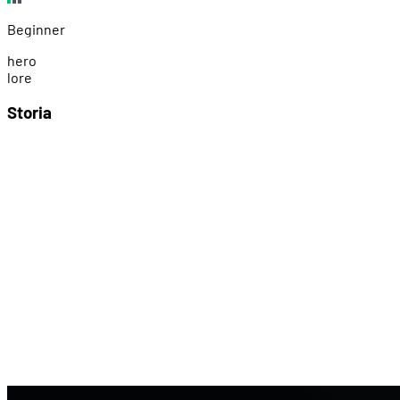
Beginner
h
e
r
o
l
o
r
e
Storia