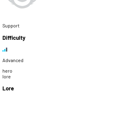
Support
Difficulty
Advanced
h
e
r
o
l
o
r
e
Lore