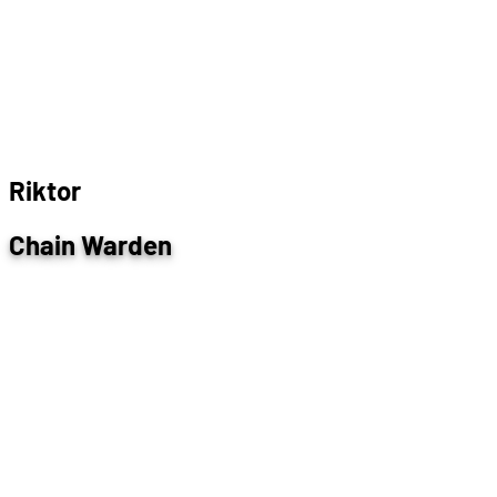
R
i
k
t
o
r
Chain Warden