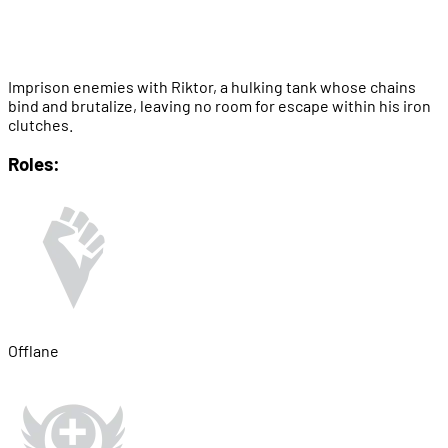
Imprison enemies with Riktor, a hulking tank whose chains
bind and brutalize, leaving no room for escape within his iron
clutches.
Roles:
Offlane