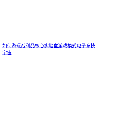
如何游玩
战利品核心
实验室游戏模式
电子竞技
宇宙