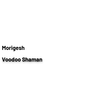
M
o
r
i
g
e
s
h
Voodoo Shaman