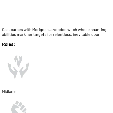
Cast curses with Morigesh, a voodoo witch whose haunting
abilities mark her targets for relentless, inevitable doom.
Roles:
Midlane