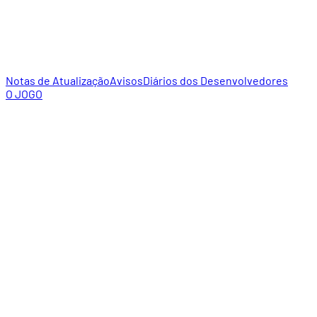
Notas de Atualização
Avisos
Diários dos Desenvolvedores
O JOGO