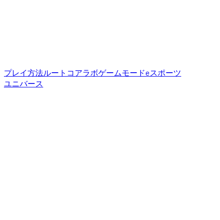
プレイ方法
ルートコア
ラボゲームモード
eスポーツ
ユニバース