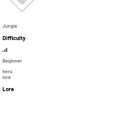
Jungle
Difficulty
Beginner
h
e
r
o
l
o
r
e
Lore