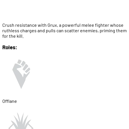
Crush resistance with Grux, a powerful melee fighter whose
ruthless charges and pulls can scatter enemies, priming them
for the kill.
Roles:
Offlane