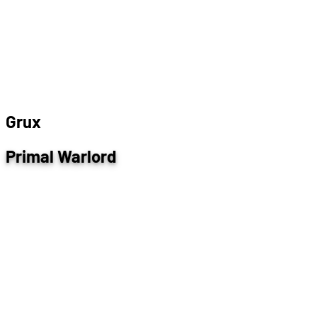
G
r
u
x
Primal Warlord